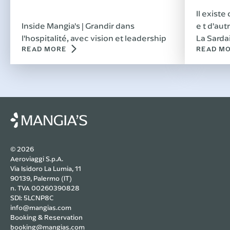
Il existe
Inside Mangia's | Grandir dans
e t d'aut
l'hospitalité, avec vision et leadership
La Sardai
READ MORE
READ M
© 2026
Aeroviaggi S.p.A.
Via Isidoro La Lumia, 11
90139, Palermo (IT)
n. TVA 00260390828
SDI: 5LCNP8C
info@mangias.com
Booking & Reservation
booking@mangias.com