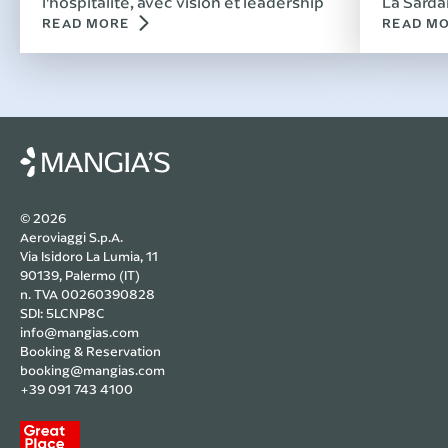
l'hospitalité, avec vision et leadership
La Sardai
READ MORE
READ M
© 2026
Aeroviaggi S.p.A.
Via Isidoro La Lumia, 11
90139, Palermo (IT)
n. TVA 00260390828
SDI: 5LCNP8C
info@mangias.com
Booking & Reservation
booking@mangias.com
+39 091 743 4100