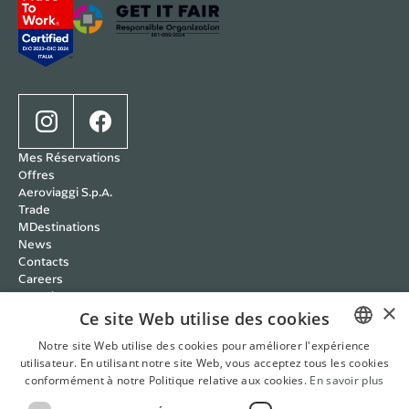
Mes Réservations
Offres
Aeroviaggi S.p.A.
Trade
MDestinations
News
Contacts
Careers
Wedding
×
Cookie policy
Ce site Web utilise des cookies
Privacy policy
Notre site Web utilise des cookies pour améliorer l'expérience
Conditions Transparantes
utilisateur. En utilisant notre site Web, vous acceptez tous les cookies
ITALIAN
RBC Policy
conformément à notre Politique relative aux cookies.
En savoir plus
Systèmes de gestion
ENGLISH