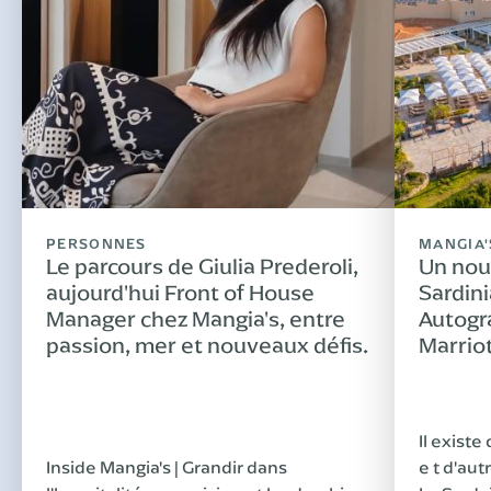
PERSONNES
MANGIA'
Le parcours de Giulia Prederoli,
Un nou
aujourd'hui Front of House
Sardini
Manager chez Mangia's, entre
Autogr
passion, mer et nouveaux défis.
Marrio
Il existe
Inside Mangia's | Grandir dans
e t d'aut