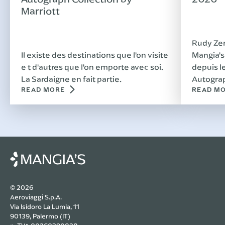
Marriott
Rudy Zerb
Il existe des destinations que l'on visite
Mangia's
e t d'autres que l'on emporte avec soi.
depuis l
La Sardaigne en fait partie.
Autograp
READ MORE
READ M
Costa Ra
sous le 
divertis
© 2026
Aeroviaggi S.p.A.
Via Isidoro La Lumia, 11
90139, Palermo (IT)