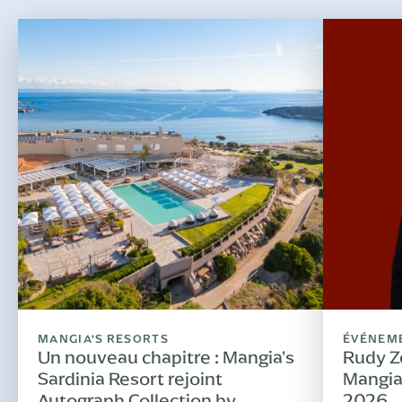
MANGIA'S RESORTS
ÉVÉNEM
Un nouveau chapitre : Mangia's
Rudy Ze
Sardinia Resort rejoint
Mangia'
Autograph Collection by
2026