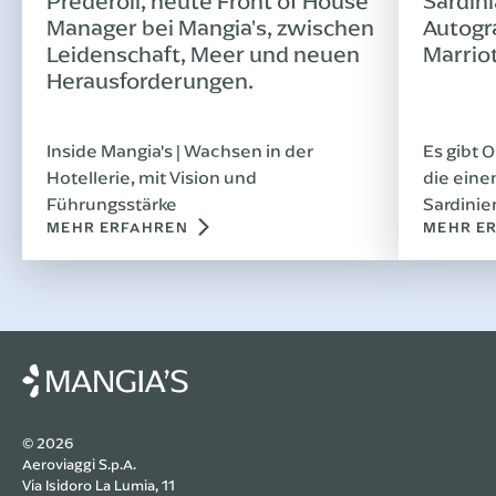
Prederoli, heute Front of House
Sardini
Manager bei Mangia's, zwischen
Autogr
Leidenschaft, Meer und neuen
Marrio
Herausforderungen.
Inside Mangia's | Wachsen in der
Es gibt 
Hotellerie, mit Vision und
die eine
Führungsstärke
Sardinien
MEHR ERFAHREN
MEHR E
© 2026
Aeroviaggi S.p.A.
Via Isidoro La Lumia, 11