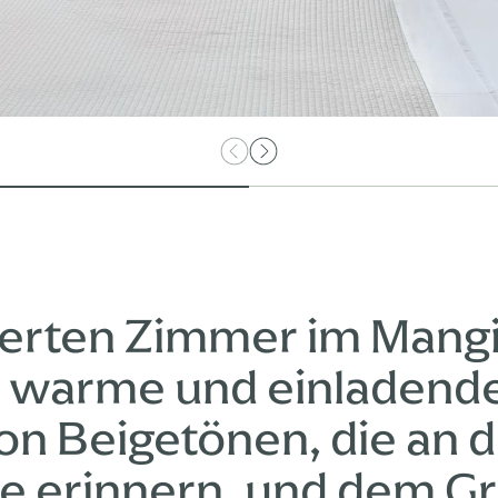
ierten Zimmer im Mangi
ne warme und einladen
von Beigetönen, die an 
e erinnern, und dem G