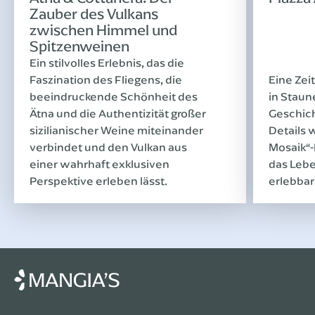
Zauber des Vulkans
zwischen Himmel und
Spitzenweinen
Ein stilvolles Erlebnis, das die
Faszination des Fliegens, die
Eine Zeit
beeindruckende Schönheit des
in Staun
Ätna und die Authentizität großer
Geschich
sizilianischer Weine miteinander
Details 
verbindet und den Vulkan aus
Mosaik“-
einer wahrhaft exklusiven
das Lebe
Perspektive erleben lässt.
erlebba