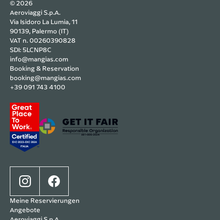
© 2026
Aeroviaggi S.p.A.
Via Isidoro La Lumia, 11
90139, Palermo (IT)
VAT n. 00260390828
SDI: 5LCNP8C
info@mangias.com
Booking & Reservation
booking@mangias.com
+39 091 743 4100
Meine Reservierungen
Angebote
Aeroviaggi S.p.A.