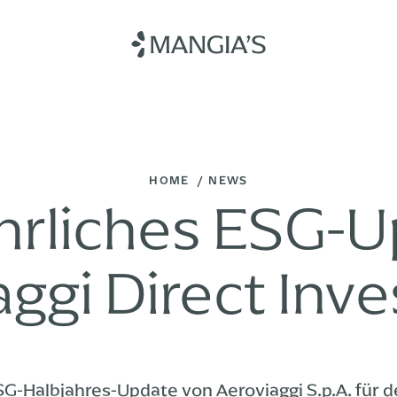
HOTELS
RESORTS
MCLUBS
RESTAURANTS
HOME
NEWS
hrliches ESG-U
aggi Direct Inv
SG-Halbjahres-Update von Aeroviaggi S.p.A. für 