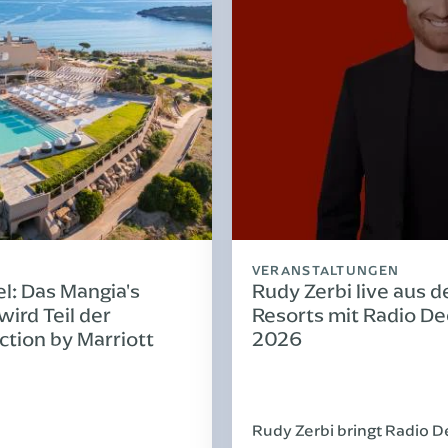
VERANSTALTUNGEN
el: Das Mangia's
Rudy Zerbi live aus d
wird Teil der
Resorts mit Radio D
ction by Marriott
2026
Rudy Zerbi bringt Radio De