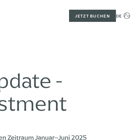
JETZT BUCHEN
ITALIAN
ENGLISH
FRENCH
GERMAN
pdate -
estment
den Zeitraum Januar–Juni 2025