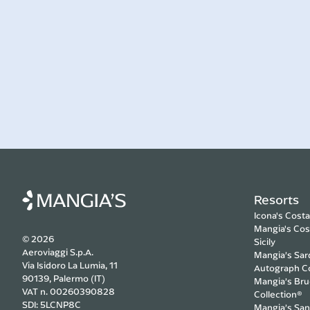
Resorts
Icona's Cost
Mangia's Co
© 2026
Sicily
Aeroviaggi S.p.A.
Mangia’s Sar
Via Isidoro La Lumia, 11
Autograph Co
90139, Palermo (IT)
Mangia’s Bru
VAT n. 00260390828
Collection®
SDI: 5LCNP8C
Mangia’s San