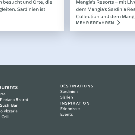
an besucht und Orte, die
Mangia's Resorts – mit L
leiten. Sardinien ist
dem Mangia's Sardinia Re
Collection und dem Mangi
MEHR ERFAHREN
Borgo für einen Sommer v
Unterhaltung.
DESTINATIONS
aurants
Sardinien
rra
Sizilien
Floriana Bistrot
INSPIRATION
 Sushi Bar
Erlebnisse
o Pizzeria
Events
Grill