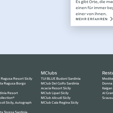
Es gibt Orte, die m
einen für immer beg
einer von ihnen.
MEHR ERFAHREN
MClubs
Rest
a Ragusa Resort
Sicily
TUI BLUE Budoni
Sardinia
Medite
sta Ragusa Borgo
MClub Del Golfo
Sardinia
Donna 
Acacia Resort
Sicily
Kaigan
dinia Resort
MClub Lipari
Sicily
Al Gran
llection®
MClub Alicudi
Sicily
Scausu 
coli
Sicily, Autograph
MClub Cala Regina
Sicily
ta Teresa
Sardinia,