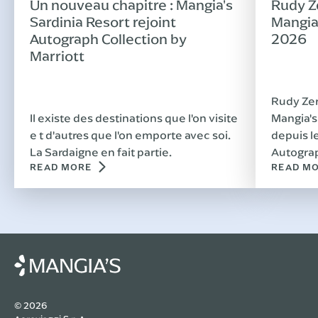
Un nouveau chapitre : Mangia's
Rudy Ze
Sardinia Resort rejoint
Mangia'
Autograph Collection by
2026
Marriott
Rudy Zerb
Il existe des destinations que l'on visite
Mangia's
e t d'autres que l'on emporte avec soi.
depuis l
La Sardaigne en fait partie.
Autograp
READ MORE
READ M
Costa Ra
sous le 
divertis
© 2026