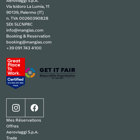
Aeroviaggi S.p.A.
Via Isidoro La Lumia, 11
90139, Palermo (IT)
n. TVA 00260390828
SDI: 5LCNP8C
info@mangias.com
Booking & Reservation
booking@mangias.com
+39 091 743 4100
Mes Réservations
Offres
Aeroviaggi S.p.A.
Trade