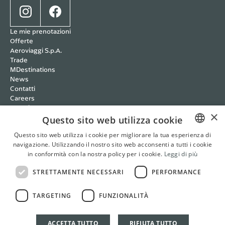
Le mie prenotazioni
Offerte
Aeroviaggi S.p.A.
Trade
MDestinations
News
Contatti
Careers
Wedding
×
Cookie policy
Questo sito web utilizza cookie
Privacy policy
Questo sito web utilizza i cookie per migliorare la tua esperienza di
Condizioni Trasparenti
navigazione. Utilizzando il nostro sito web acconsenti a tutti i cookie
ITALIAN
RBC Policy
in conformità con la nostra policy per i cookie.
Leggi di più
Sistemi di Gestione
ENGLISH
Whistleblowing
STRETTAMENTE NECESSARI
PERFORMANCE
FRENCH
Cookie Settings
Italian
English
French
German
TARGETING
FUNZIONALITÀ
GERMAN
ACCETTA TUTTO
RIFIUTA TUTTO