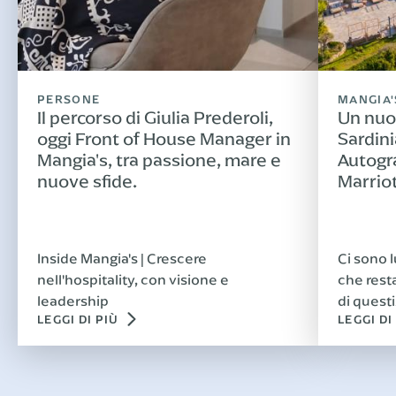
PERSONE
MANGIA'
Il percorso di Giulia Prederoli,
Un nuo
oggi Front of House Manager in
Sardini
Mangia's, tra passione, mare e
Autogr
nuove sfide.
Marrio
Inside Mangia's | Crescere
Ci sono l
nell'hospitality, con visione e
che rest
leadership
di questi
LEGGI DI PIÙ
LEGGI DI