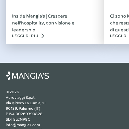
Inside Mangia's | Crescere
Ci sono l
nell'hospitality, con visione e
che rest
leadership
di questi
LEGGI DI PIÙ
LEGGI DI
© 2026
Aeroviaggi S.p.A.
Via Isidoro La Lumia, 11
90139, Palermo (IT)
P. IVA 00260390828
SDI: 5LCNP8C
info@mangias.com