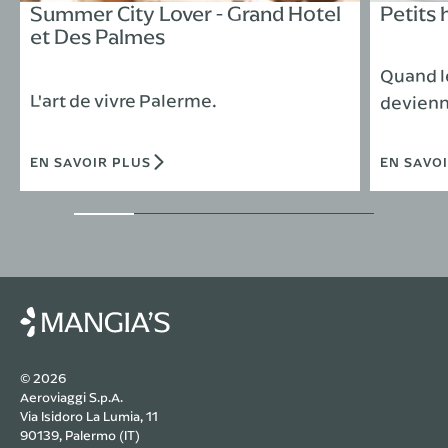
Summer City Lover - Grand Hotel
Petits 
et Des Palmes
Quand l
L'art de vivre Palerme.
devienn
EN SAVOIR PLUS
EN SAVO
© 2026
Aeroviaggi S.p.A.
Via Isidoro La Lumia, 11
90139, Palermo (IT)