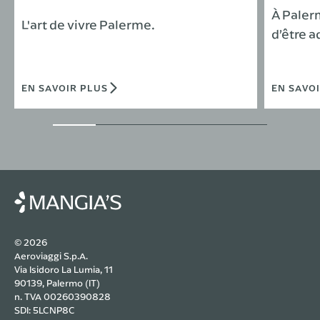
À Palerm
L'art de vivre Palerme.
d’être ad
EN SAVOIR PLUS
EN SAVO
© 2026
Aeroviaggi S.p.A.
Via Isidoro La Lumia, 11
90139, Palermo (IT)
n. TVA 00260390828
SDI: 5LCNP8C