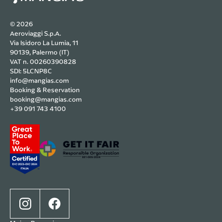
© 2026
Aeroviaggi S.p.A.
Via Isidoro La Lumia, 11
90139, Palermo (IT)
VAT n. 00260390828
SDI: 5LCNP8C
info@mangias.com
Booking & Reservation
booking@mangias.com
+39 091 743 4100