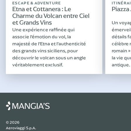
ESCAPE & ADVENTURE
ITINÉRA
Etna et Cottanera : Le
Piazza
Charme du Volcan entre Ciel
et Grands Vins
Un voyag
Une expérience raffinée qui
émerveill
associe l’émotion du vol, la
détails 
majesté de l’Etna et l’authenticité
célèbre 
des grands vins siciliens, pour
romain »
découvrir le volcan sous un angle
la vie q
véritablement exclusif.
antique.
© 2026
Aeroviaggi S.p.A.