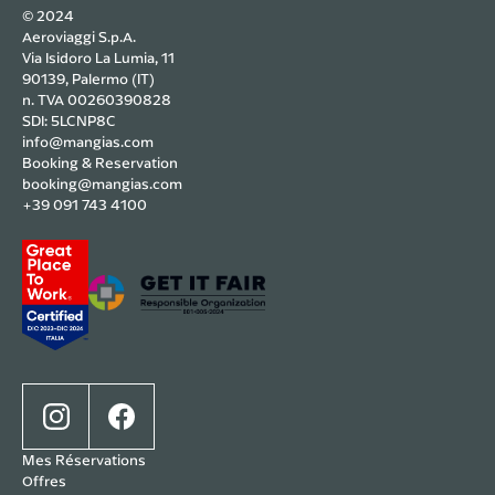
© 2024
Aeroviaggi S.p.A.
Via Isidoro La Lumia, 11
90139, Palermo (IT)
n. TVA 00260390828
SDI: 5LCNP8C
info@mangias.com
Booking & Reservation
booking@mangias.com
+39 091 743 4100
Mes Réservations
Offres