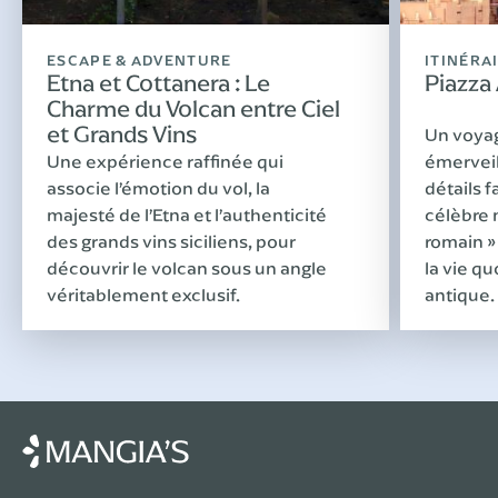
ESCAPE & ADVENTURE
ITINÉRA
Etna et Cottanera : Le
Piazza
Charme du Volcan entre Ciel
et Grands Vins
Un voyag
Une expérience raffinée qui
émerveill
associe l’émotion du vol, la
détails 
majesté de l’Etna et l’authenticité
célèbre 
des grands vins siciliens, pour
romain »
découvrir le volcan sous un angle
la vie q
véritablement exclusif.
antique.