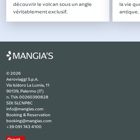
découvrir le volcan sous un angle
la vie q
véritablement exclusif.
antique.
© 2026
Aeroviaggi S.p.A.
Via Isidoro La Lumia, 11
90139, Palermo (IT)
n. TVA 00260390828
SDI: 5LCNP8C
info@mangias.com
Booking & Reservation
booking@mangias.com
+39 091 743 4100