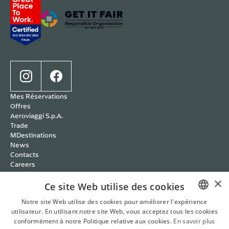
Mes Réservations
Offres
Aeroviaggi S.p.A.
Trade
MDestinations
News
Contacts
Careers
Wedding
×
Cookie policy
Ce site Web utilise des cookies
Privacy policy
Notre site Web utilise des cookies pour améliorer l'expérience
Conditions Transparantes
utilisateur. En utilisant notre site Web, vous acceptez tous les cookies
ITALIAN
RBC Policy
conformément à notre Politique relative aux cookies.
En savoir plus
Systèmes de gestion
ENGLISH