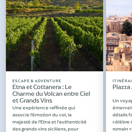
ESCAPE & ADVENTURE
ITINÉRA
Etna et Cottanera : Le
Piazza
Charme du Volcan entre Ciel
et Grands Vins
Un voyag
Une expérience raffinée qui
émerveill
associe l’émotion du vol, la
détails 
majesté de l’Etna et l’authenticité
célèbre 
des grands vins siciliens, pour
romain »