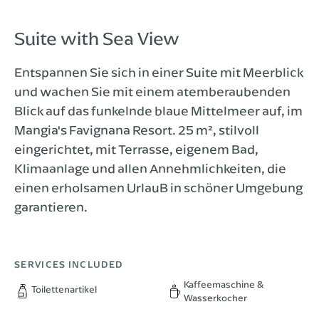
SUPERIOR ROOM
Suite with Sea View
PANORAMIC
Entspannen Sie sich in einer Suite mit Meerblick
und wachen Sie mit einem atemberaubenden
STANDARD WITH SEA VIEW
Blick auf das funkelnde blaue Mittelmeer auf, im
Mangia's Favignana Resort. 25 m², stilvoll
STANDARD ROOM
eingerichtet, mit Terrasse, eigenem Bad,
Klimaanlage und allen Annehmlichkeiten, die
einen erholsamen UrlauB in schöner Umgebung
garantieren.
SERVICES INCLUDED
Kaffeemaschine &
Toilettenartikel
Wasserkocher