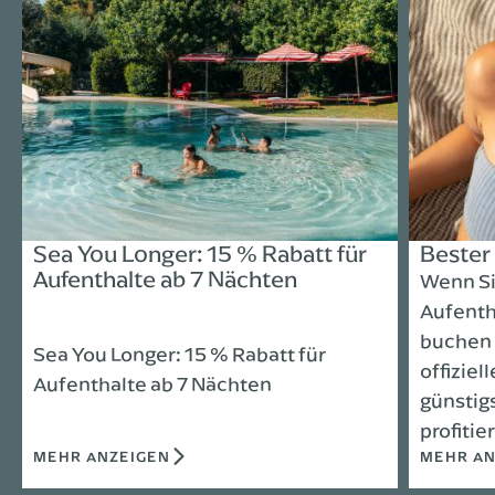
Sea You Longer: 15 % Rabatt für
Bester 
Aufenthalte ab 7 Nächten
Wenn Si
Aufenth
buchen 
Sea You Longer: 15 % Rabatt für
offizie
Aufenthalte ab 7 Nächten
günstig
profitie
MEHR ANZEIGEN
MEHR AN