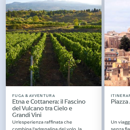
FUGA & AVVENTURA
ITINERA
Etna e Cottanera: il Fascino
Piazza
del Vulcano tra Cielo e
Grandi Vini
Un'esperienza raffinata che
Un viagg
combina l'adrenalina del volo, la
senza fia