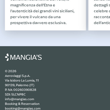
magnificenza dell'Etna e
dettagli
l'autenticità dei grandi vini siciliani,
celebre d
per vivere il vulcano da una
racconta
prospettiva davvero esclusiva.
dell’ant
© 2026
Aeroviaggi S.p.A.
Via Isidoro La Lumia, 11
90139, Palermo (IT)
P. IVA 00260390828
SDI: 5LCNP8C
info@mangias.com
Booking & Reservation
booking@mangias.com