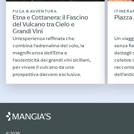
FUGA & AVVENTURA
ITINERA
Etna e Cottanera: il Fascino
Piazza
del Vulcano tra Cielo e
Grandi Vini
Un'esperienza raffinata che
Un viagg
combina l'adrenalina del volo, la
senza fia
magnificenza dell'Etna e
dettagli
l'autenticità dei grandi vini siciliani,
celebre d
per vivere il vulcano da una
racconta
prospettiva davvero esclusiva.
dell’ant
© 2026