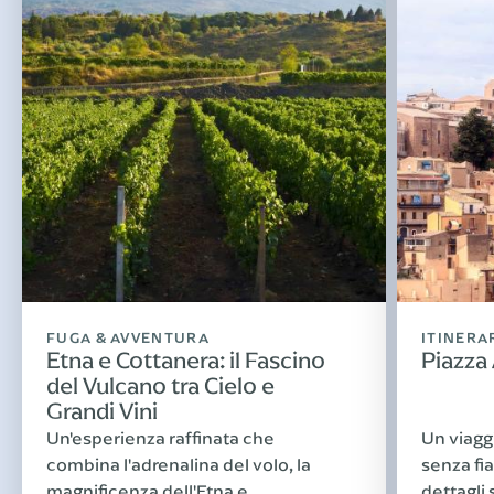
FUGA & AVVENTURA
ITINERA
Etna e Cottanera: il Fascino
Piazza
del Vulcano tra Cielo e
Grandi Vini
Un'esperienza raffinata che
Un viagg
combina l'adrenalina del volo, la
senza fia
magnificenza dell'Etna e
dettagli