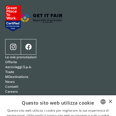
Le mie prenotazioni
Offerte
Aeroviaggi S.p.A.
Trade
MDestinations
News
Contatti
Careers
Wedding
×
Cookie policy
Questo sito web utilizza cookie
Privacy policy
Questo sito web utilizza i cookie per migliorare la tua esperienza di
Condizioni Trasparenti
navigazione. Utilizzando il nostro sito web acconsenti a tutti i cookie
ITALIAN