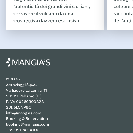
l'autenticità dei grandi vini siciliani,
celebre d
per vivere il vulcano da una
racconta
prospettiva davvero esclusiva.
dell’ant
© 2026
Aeroviaggi S.p.A.
Via Isidoro La Lumia, 11
90139, Palermo (IT)
P. IVA 00260390828
SDI: 5LCNP8C
info@mangias.com
Booking & Reservation
booking@mangias.com
+39 091 743 4100